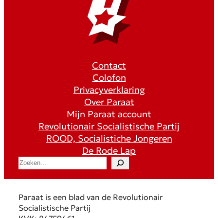
Contact
Colofon
Privacyverklaring
Over Paraat
Mijn Paraat account
Revolutionair Socialistische Partij
ROOD, Socialistiche Jongeren
De Rode Lap
S
e
a
r
Paraat is een blad van de Revolutionair
c
Socialistische Partij
h