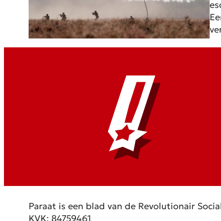
es
Ee
ve
Paraat is een blad van de Revolutionair Social
KVK: 84759461