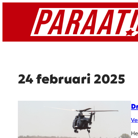
Ga
naar
de
inhoud
24 februari 2025
D
Ve
He