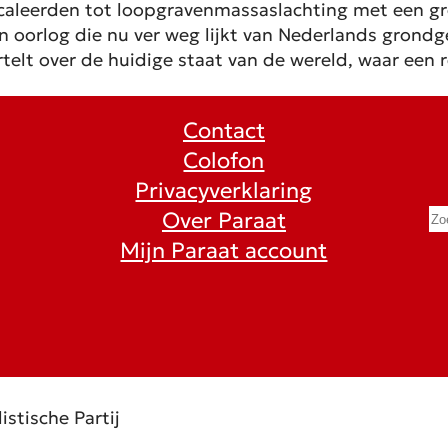
caleerden tot loopgravenmassaslachting met een gr
n oorlog die nu ver weg lijkt van Nederlands grondge
rtelt over de huidige staat van de wereld, waar een 
Contact
Colofon
Privacyverklaring
S
Over Paraat
e
Mijn Paraat account
a
r
c
h
istische Partij