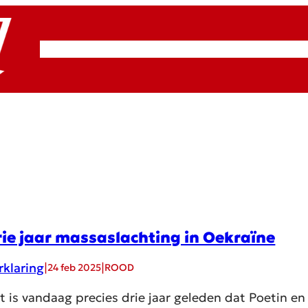
RSP & ROOD
Actueel
Artikelen
Cultuur
rie jaar massaslachting in Oekraïne
rklaring
|
|
24 feb 2025
ROOD
t is vandaag precies drie jaar geleden dat Poetin e