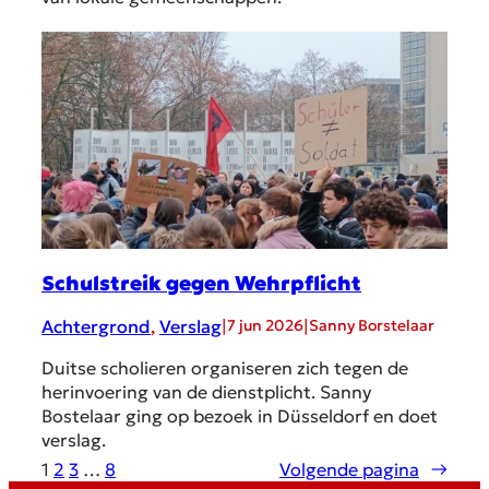
Schulstreik gegen Wehrpflicht
Achtergrond
, 
Verslag
|
|
7 jun 2026
Sanny Borstelaar
Duitse scholieren organiseren zich tegen de
herinvoering van de dienstplicht. Sanny
Bostelaar ging op bezoek in Düsseldorf en doet
verslag.
1
2
3
…
8
Volgende pagina
→