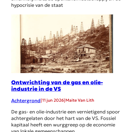
hypocrisie van de staat
Ontwrichting van de gas en olie-
industrie in de VS
Achtergrond
|
|
11 jun 2026
Maite Van Lith
De gas- en olie-industrie een vernietigend spoor
achtergelaten door het hart van de VS. Fossiel
kapitaal heeft een wurggreep op de economie
van lokale gemeenschappen.