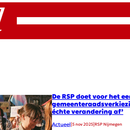
RSP & ROOD
Actueel
Artikelen
Cultuur
De RSP doet voor het e
gemeenteraadsverkiezin
échte verandering af’
Actueel
|
|
5 nov 2025
RSP Nijmegen