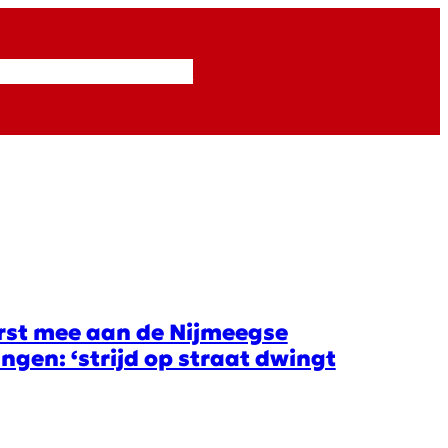
Inzendingen
Abonneren
erst mee aan de Nijmeegse
gen: ‘strijd op straat dwingt