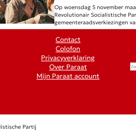
Op woensdag 5 november maakt
Revolutionair Socialistische P
gemeenteraadsverkiezingen va
Contact
Colofon
Privacyverklaring
S
Over Paraat
e
Mijn Paraat account
a
r
c
h
istische Partij