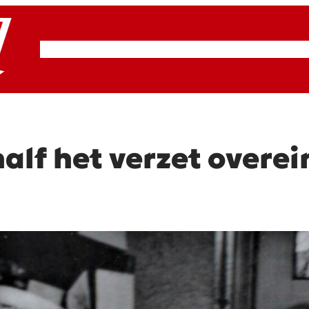
RSP & ROOD
Actueel
Artikelen
Cultuur
alf het verzet overei