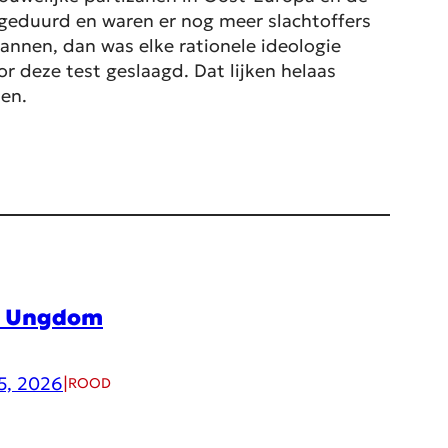
r geduurd en waren er nog meer slachtoffers
mannen, dan was elke rationele ideologie
r deze test geslaagd. Dat lijken helaas
den.
d Ungdom
5, 2026
|
ROOD