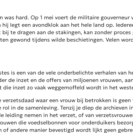
 was hard. Op 1 mei voert de militaire gouverneur
 hij legt een avondklok aan het hele land op. Iedere
kt bij te dragen aan de stakingen, kan zonder proc
akten gewond tijdens wilde beschietingen. Velen w
stes is een van de vele onderbelichte verhalen van h
er de inzet en de offers van miljoenen vrouwen, aan
t die inzet zo vaak weggemoffeld wordt in het west
verzetsdaad waar een vrouw bij betrokken is geen tr
rol in de samenleving. Tenzij je diep de archieven i
 leiding nemen in het verzet, of van verzetsvrouwe
vrouwen die voedselbonnen voor onderduikers bezorg
 of andere manier bevestigd wordt lijkt geen gebrek 