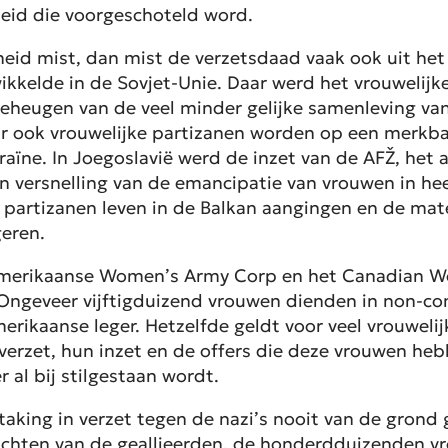
eid die voorgeschoteld word.
heid mist, dan mist de verzetsdaad vaak ook uit het 
kkelde in de Sovjet-Unie. Daar werd het vrouwelijke 
 geheugen van de veel minder gelijke samenleving va
 ook vrouwelijke partizanen worden op een merkba
raïne. In Joegoslavië werd de inzet van de AFŽ, het 
een versnelling van de emancipatie van vrouwen in he
 partizanen leven in de Balkan aangingen en de mate 
eren.
 Amerikaanse
Women’s Army Corp
en het
Canadian W
 Ongeveer vijftigduizend vrouwen dienden in non-co
rikaanse leger. Hetzelfde geldt voor veel vrouwelij
verzet, hun inzet en de offers die deze vrouwen he
r al bij stilgestaan wordt.
aking in verzet tegen de nazi’s nooit van de grond
achten van de geallieerden, de honderdduizenden vr