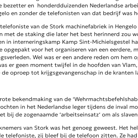
de bezetter en honderdduizenden Nederlandse arbei
gelo en zonder de telefonisten van dat bedrijf was
 telefoniste van de Stork machinefabriek in Hengelo
en met de staking die later het best herinnerd zou w
 in interneringskamp Kamp Sint-Michielsgestel had 
te opgepakt voor het organiseren van een eerdere, m
ingsverleden. Wel was er een andere reden om hem o
as er geen moment twijfel in de hoofden van Vlam, Ef
de oproep tot krijgsgevangenschap in de kranten l
rote bekendmaking van de ‘
Wehrmachtsbefehlshabe
hten in het Nederlandse leger tijdens de inval mo
et bij de zogenaamde ‘
arbeitseinsatz
‘ om als slave
knemers van Stork was het genoeg geweest. Het hele 
e telefoniste, zij bleef bij de telefoon zitten. Ze 