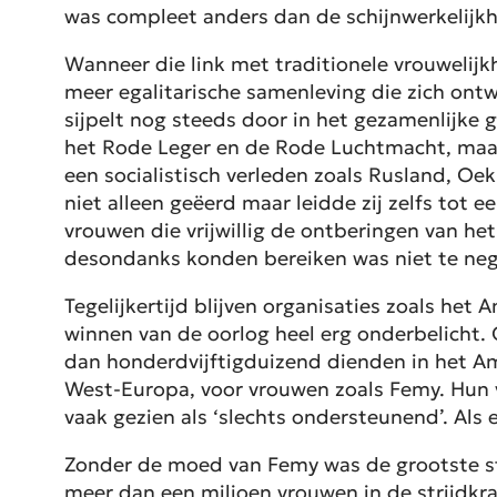
was compleet anders dan de schijnwerkelijkh
Wanneer die link met traditionele vrouwelijk
meer egalitarische samenleving die zich ontwi
sijpelt nog steeds door in het gezamenlijke
het Rode Leger en de Rode Luchtmacht, maar
een socialistisch verleden zoals Rusland, Oek
niet alleen geëerd maar leidde zij zelfs tot 
vrouwen die vrijwillig de ontberingen van het
desondanks konden bereiken was niet te neg
Tegelijkertijd blijven organisaties zoals het
winnen van de oorlog heel erg onderbelicht.
dan honderdvijftigduizend dienden in het Ame
West-Europa, voor vrouwen zoals Femy. Hun 
vaak gezien als ‘slechts ondersteunend’. Als e
Zonder de moed van Femy was de grootste st
meer dan een miljoen vrouwen in de strijdkr