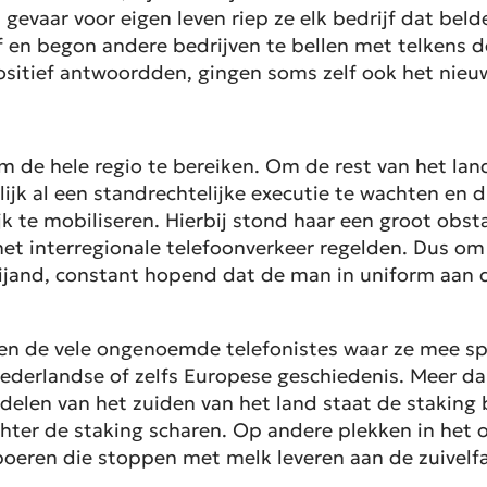
gevaar voor eigen leven riep ze elk bedrijf dat be
ef en begon andere bedrijven te bellen met telkens 
positief antwoordden, gingen soms zelf ook het nieu
m de hele regio te bereiken. Om de rest van het la
k al een standrechtelijke executie te wachten en d
k te mobiliseren. Hierbij stond haar een groot obst
e het interregionale telefoonverkeer regelden. Dus o
vijand, constant hopend dat de man in uniform aan 
en de vele ongenoemde telefonistes waar ze mee spr
Nederlandse of zelfs Europese geschiedenis. Meer da
e delen van het zuiden van het land staat de staking
chter de staking scharen. Op andere plekken in het
kboeren die stoppen met melk leveren aan de zuivelf