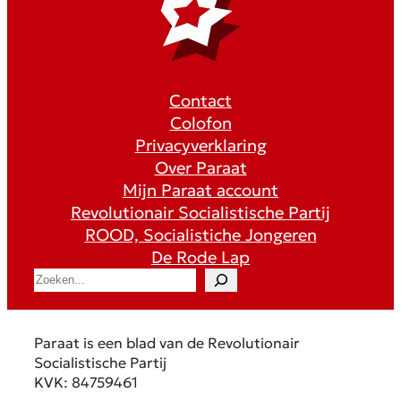
Contact
Colofon
Privacyverklaring
Over Paraat
Mijn Paraat account
Revolutionair Socialistische Partij
ROOD, Socialistiche Jongeren
De Rode Lap
S
e
a
r
Paraat is een blad van de Revolutionair
c
Socialistische Partij
h
KVK: 84759461