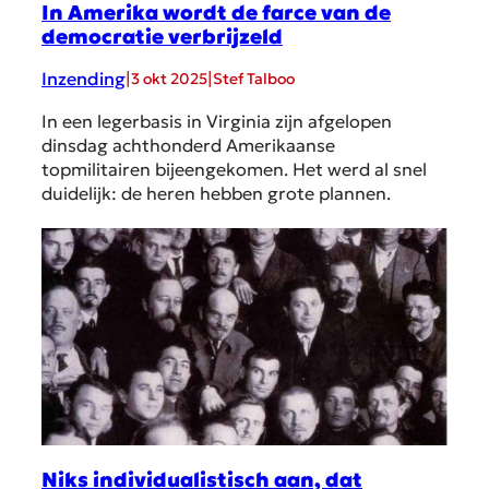
In Amerika wordt de farce van de
democratie verbrijzeld
Inzending
|
|
3 okt 2025
Stef Talboo
In een legerbasis in Virginia zijn afgelopen
dinsdag achthonderd Amerikaanse
topmilitairen bijeengekomen. Het werd al snel
duidelijk: de heren hebben grote plannen.
Niks individualistisch aan, dat