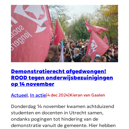
Demonstratierecht afgedwongen!
ROOD tegen onderwijsbezuinigingen
op 14 november
Actueel
, 
In actie
|
|
4 dec 2024
Kieran van Gaalen
Donderdag 14 november kwamen achtduizend
studenten en docenten in Utrecht samen,
ondanks pogingen tot hindering van de
demonstratie vanuit de gemeente. Hier hebben