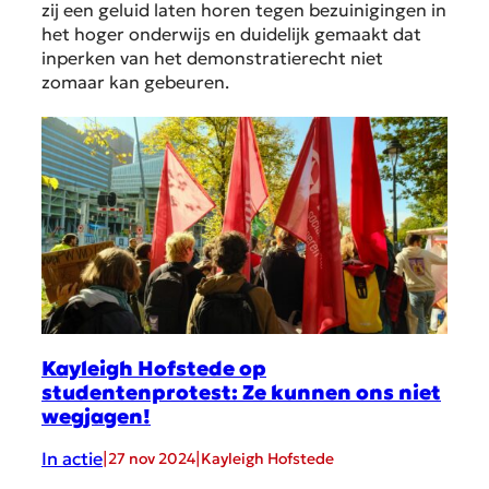
zij een geluid laten horen tegen bezuinigingen in
het hoger onderwijs en duidelijk gemaakt dat
inperken van het demonstratierecht niet
zomaar kan gebeuren.
Kayleigh Hofstede op
studentenprotest: Ze kunnen ons niet
wegjagen!
In actie
|
|
27 nov 2024
Kayleigh Hofstede