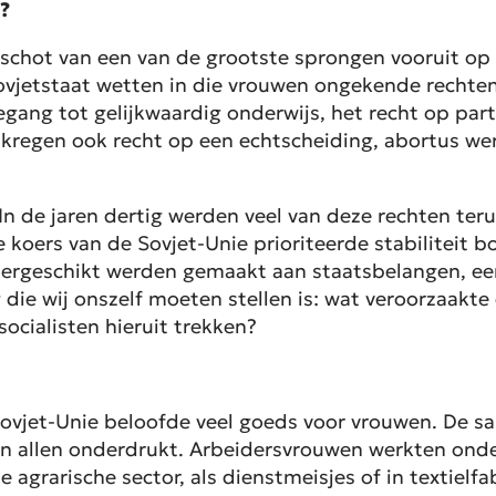
?
rtschot van een van de grootste sprongen vooruit o
Sovjetstaat wetten in die vrouwen ongekende rechte
gang tot gelijkwaardig onderwijs, het recht op parti
n kregen ook recht op een echtscheiding, abortus w
. In de jaren dertig werden veel van deze rechten t
koers van de Sovjet-Unie prioriteerde stabiliteit
ergeschikt werden gemaakt aan staatsbelangen, een
g die wij onszelf moeten stellen is: wat veroorzaak
ocialisten hieruit trekken?
 Sovjet-Unie beloofde veel goeds voor vrouwen. De s
den allen onderdrukt. Arbeidersvrouwen werkten ond
de agrarische sector, als dienstmeisjes of in textie