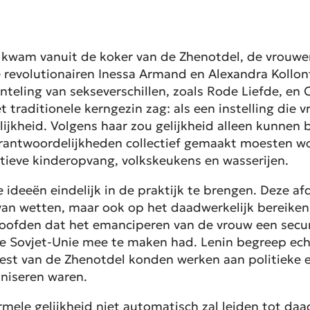
 kwam vanuit de koker van de Zhenotdel, de vrouwe
revolutionairen Inessa Armand en Alexandra Kollonta
teling van sekseverschillen, zoals Rode Liefde, en
t traditionele kerngezin zag: als een instelling di
ijkheid. Volgens haar zou gelijkheid alleen kunnen 
rantwoordelijkheden collectief gemaakt moesten word
ectieve kinderopvang, volkskeukens en wasserijen.
deeën eindelijk in de praktijk te brengen. Deze afde
an wetten, maar ook op het daadwerkelijk bereiken v
ofden dat het emanciperen van de vrouw een secun
de Sovjet-Unie mee te maken had. Lenin begreep ech
rest van de Zhenotdel konden werken aan politieke e
aniseren waren.
rmele gelijkheid niet automatisch zal leiden tot daa