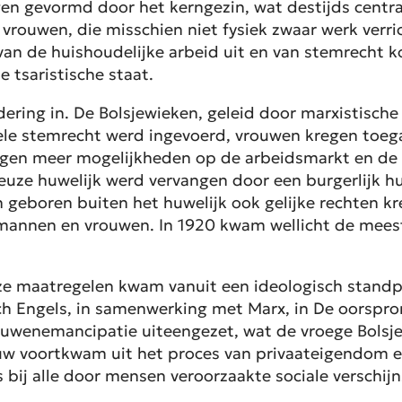
gen gevormd door het kerngezin, wat destijds centr
e vrouwen, die misschien niet fysiek zwaar werk ver
 van de huishoudelijke arbeid uit en van stemrecht 
e tsaristische staat.
ndering in. De Bolsjewieken, geleid door marxistisc
ele stemrecht werd ingevoerd, vrouwen kregen toeg
regen meer mogelijkheden op de arbeidsmarkt en de
ieuze huwelijk werd vervangen door een burgerlijk hu
geboren buiten het huwelijk ook gelijke rechten kr
mannen en vrouwen. In 1920 kwam wellicht de meest
e maatregelen kwam vanuit een ideologisch standp
ch Engels, in samenwerking met Marx, in De oorspron
rouwenemancipatie uiteengezet, wat de vroege Bols
w voortkwam uit het proces van privaateigendom e
bij alle door mensen veroorzaakte sociale verschijnse