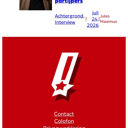
partijpers
juli
Achtergrond
, 
Jules
|
24,
|
Maximus
Interview
2026
Contact
Colofon