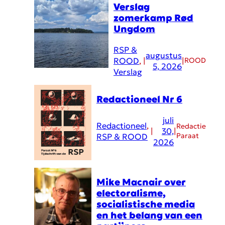
Verslag
zomerkamp Rød
Ungdom
RSP &
augustus
ROOD
, 
|
|
ROOD
5, 2026
Verslag
Redactioneel Nr 6
juli
Redactioneel
, 
Redactie
|
30,
|
Paraat
RSP & ROOD
2026
Mike Macnair over
electoralisme,
socialistische media
en het belang van een