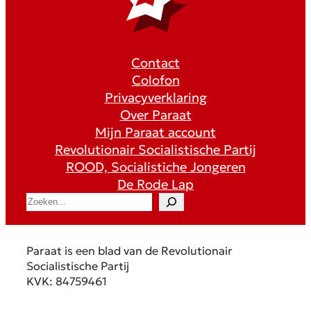
Contact
Colofon
Privacyverklaring
Over Paraat
Mijn Paraat account
Revolutionair Socialistische Partij
ROOD, Socialistiche Jongeren
De Rode Lap
S
e
a
r
Paraat is een blad van de Revolutionair
c
Socialistische Partij
h
KVK: 84759461