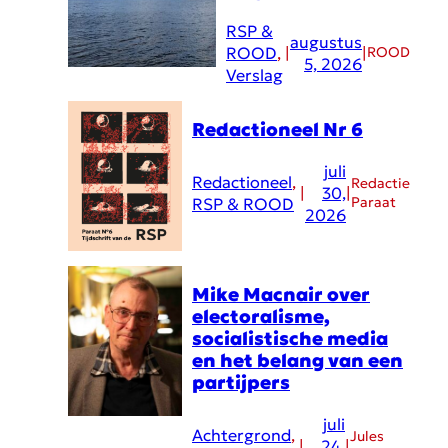
RSP &
augustus
ROOD
, 
|
|
ROOD
5, 2026
Verslag
Redactioneel Nr 6
juli
Redactioneel
, 
Redactie
|
30,
|
Paraat
RSP & ROOD
2026
Mike Macnair over
electoralisme,
socialistische media
en het belang van een
partijpers
juli
Achtergrond
, 
Jules
|
24,
|