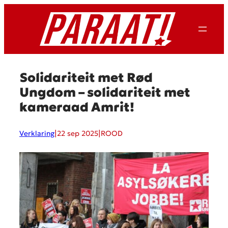
Ga
naar
de
inhoud
Solidariteit met Rød
Ungdom – solidariteit met
kameraad Amrit!
|
|
Verklaring
22 sep 2025
ROOD