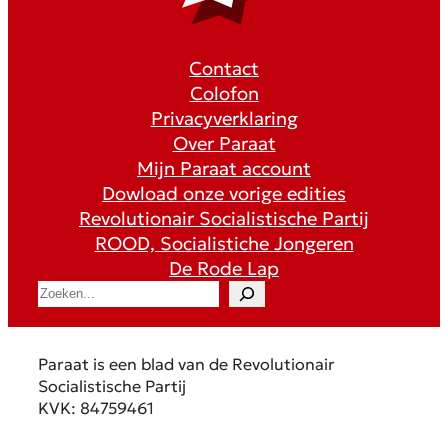
Contact
Colofon
Privacyverklaring
Over Paraat
Mijn Paraat account
Dowload onze vorige edities
Revolutionair Socialistische Partij
ROOD, Socialistiche Jongeren
De Rode Lap
S
e
a
r
Paraat is een blad van de Revolutionair
c
Socialistische Partij
h
KVK: 84759461