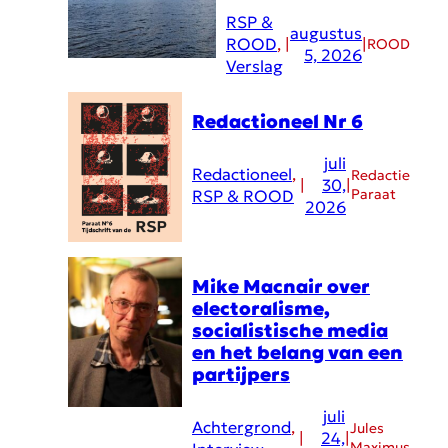
RSP &
augustus
ROOD
, 
|
|
ROOD
5, 2026
Verslag
Redactioneel Nr 6
juli
Redactioneel
, 
Redactie
|
30,
|
Paraat
RSP & ROOD
2026
Mike Macnair over
electoralisme,
socialistische media
en het belang van een
partijpers
juli
Achtergrond
, 
Jules
|
24,
|
Maximus