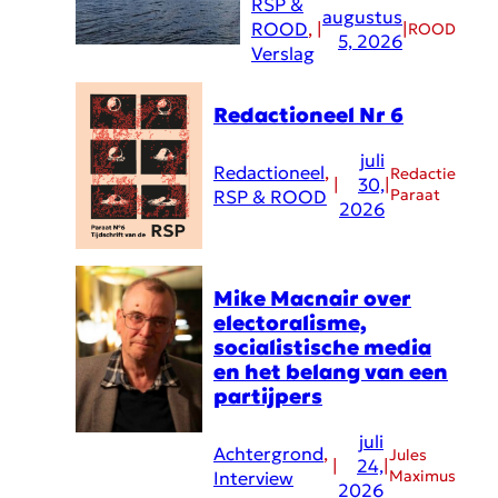
RSP &
augustus
ROOD
, 
|
|
ROOD
5, 2026
Verslag
Redactioneel Nr 6
juli
Redactioneel
, 
Redactie
|
30,
|
Paraat
RSP & ROOD
2026
Mike Macnair over
electoralisme,
socialistische media
en het belang van een
partijpers
juli
Achtergrond
, 
Jules
|
24,
|
Maximus
Interview
2026