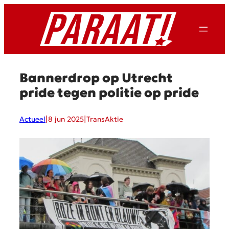
Ga
naar
de
inhoud
Bannerdrop op Utrecht
pride tegen politie op pride
|
|
Actueel
8 jun 2025
TransAktie