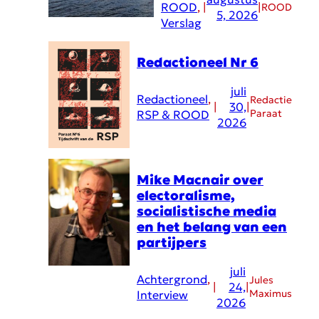
ROOD
, 
|
|
ROOD
5, 2026
Verslag
Redactioneel Nr 6
juli
Redactioneel
, 
Redactie
|
30,
|
Paraat
RSP & ROOD
2026
Mike Macnair over
electoralisme,
socialistische media
en het belang van een
partijpers
juli
Achtergrond
, 
Jules
|
24,
|
Maximus
Interview
2026