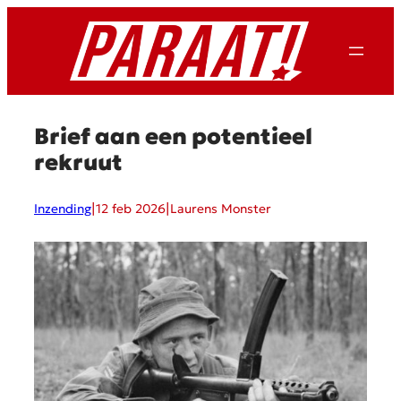
Ga
naar
de
inhoud
Brief aan een potentieel
rekruut
|
|
Inzending
12 feb 2026
Laurens Monster