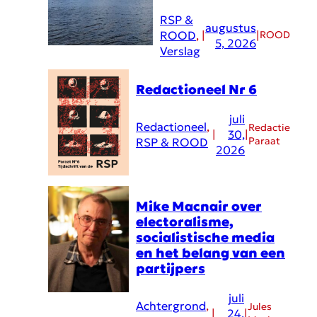
RSP &
augustus
ROOD
, 
|
|
ROOD
5, 2026
Verslag
Redactioneel Nr 6
juli
Redactioneel
, 
Redactie
|
30,
|
Paraat
RSP & ROOD
2026
Mike Macnair over
electoralisme,
socialistische media
en het belang van een
partijpers
juli
Achtergrond
, 
Jules
|
24,
|