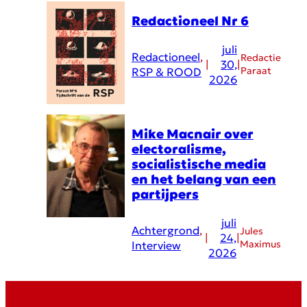
Redactioneel Nr 6
juli
Redactioneel
, 
Redactie
|
30,
|
Paraat
RSP & ROOD
2026
Mike Macnair over
electoralisme,
socialistische media
en het belang van een
partijpers
juli
Achtergrond
, 
Jules
|
24,
|
Maximus
Interview
2026