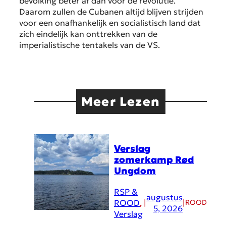
bevolking beter af dan voor de revolutie.
Daarom zullen de Cubanen altijd blijven strijden
voor een onafhankelijk en socialistisch land dat
zich eindelijk kan onttrekken van de
imperialistische tentakels van de VS.
Meer Lezen
Verslag
zomerkamp Rød
Ungdom
RSP &
augustus
ROOD
, 
|
|
ROOD
5, 2026
Verslag