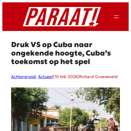
Ga
naar
de
inhoud
Druk VS op Cuba naar
ongekende hoogte, Cuba’s
toekomst op het spel
|
|
Achtergrond
, 
Actueel
10 feb 2026
Richard Groeneveld