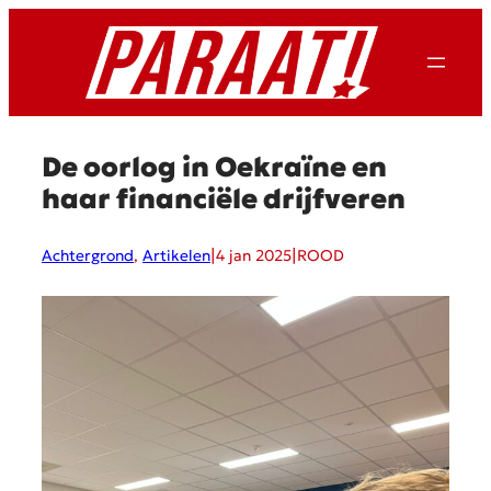
Ga
naar
de
inhoud
De oorlog in Oekraïne en
haar financiële drijfveren
|
|
Achtergrond
, 
Artikelen
4 jan 2025
ROOD