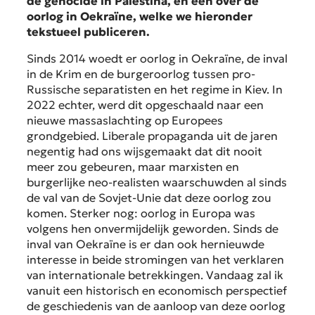
de genocide in Palestina, en één over de
oorlog in Oekraïne, welke we hieronder
tekstueel publiceren.
Sinds 2014 woedt er oorlog in Oekraïne, de inval
in de Krim en de burgeroorlog tussen pro-
Russische separatisten en het regime in Kiev. In
2022 echter, werd dit opgeschaald naar een
nieuwe massaslachting op Europees
grondgebied. Liberale propaganda uit de jaren
negentig had ons wijsgemaakt dat dit nooit
meer zou gebeuren, maar marxisten en
burgerlijke neo-realisten waarschuwden al sinds
de val van de Sovjet-Unie dat deze oorlog zou
komen. Sterker nog: oorlog in Europa was
volgens hen onvermijdelijk geworden. Sinds de
inval van Oekraïne is er dan ook hernieuwde
interesse in beide stromingen van het verklaren
van internationale betrekkingen. Vandaag zal ik
vanuit een historisch en economisch perspectief
de geschiedenis van de aanloop van deze oorlog