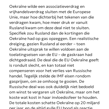
Oekraïne wilde een associatieverdrag en
vrijhandelsverdrag sluiten met de Europese
Unie, maar hoe dichterbij het tekenen van die
verdragen kwam, hoe meer druk er vanuit
Rusland kwam om deze deal niet te sluiten.
Specifiek zou Rusland dan de kortingen die
Oekraïne had op gas opzeggen. Een realistische
dreiging, gezien Rusland al eerder – toen
Oekraïne uitsprak te willen voldoen aan de
toelatingseisen van de EU – de gaskraan had
dichtgedraaid. De deal die de EU Oekraïne geeft
is ronduit slecht, en kan totaal niet
compenseren voor het verlies van Russische
handel. Tegelijk stelde de IMF eisen rondom
gasprijsen, om ze omhoog te gooien. De
Russische deal was ook duidelijk niet bedoeld
om winst te vergaren uit Oekraïne, maar om het
koste wat kost in haar invloedssfeer te houden.
De totale kosten schatte Oekraïne op 20 miljard
per jaar, en de altijd gulle EU bood als reactie