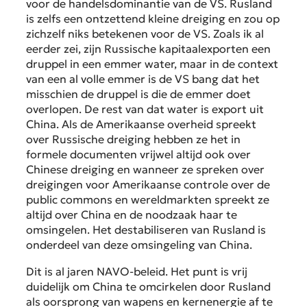
voor de handelsdominantie van de VS. Rusland
is zelfs een ontzettend kleine dreiging en zou op
zichzelf niks betekenen voor de VS. Zoals ik al
eerder zei, zijn Russische kapitaalexporten een
druppel in een emmer water, maar in de context
van een al volle emmer is de VS bang dat het
misschien de druppel is die de emmer doet
overlopen. De rest van dat water is export uit
China. Als de Amerikaanse overheid spreekt
over Russische dreiging hebben ze het in
formele documenten vrijwel altijd ook over
Chinese dreiging en wanneer ze spreken over
dreigingen voor Amerikaanse controle over de
public commons
en wereldmarkten spreekt ze
altijd over China en de noodzaak haar te
omsingelen. Het destabiliseren van Rusland is
onderdeel van deze omsingeling van China.
Dit is al jaren NAVO-beleid. Het punt is vrij
duidelijk om China te omcirkelen door Rusland
als oorsprong van wapens en kernenergie af te