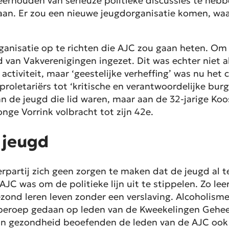
eerhouden van serieuze politieke discussies te hebb
gaan. Er zou een nieuwe jeugdorganisatie komen, waa
ganisatie op te richten die AJC zou gaan heten. Om 
van Vakverenigingen ingezet. Dit was echter niet a
 activiteit, maar ‘geestelijke verheffing’ was nu het
 proletariërs tot ‘kritische en verantwoordelijke bur
an de jeugd die lid waren, maar aan de 32-jarige Koo
nge Vorrink volbracht tot zijn 42e.
 jeugd
artij zich geen zorgen te maken dat de jeugd al te 
 AJC was om de politieke lijn uit te stippelen. Zo l
ezond leren leven zonder een verslaving. Alcoholism
n beroep gedaan op leden van de Kweekelingen Geh
hun gezondheid beoefenden de leden van de AJC ook 