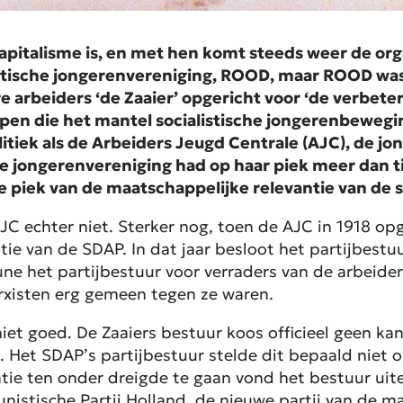
r kapitalisme is, en met hen komt steeds weer de org
listische jongerenvereniging, ROOD, maar ROOD was 
e arbeiders ‘de Zaaier’ opgericht voor ‘de verbeter
roepen die het mantel socialistische jongerenbewe
tiek als de Arbeiders Jeugd Centrale (AJC), de jo
ze jongerenvereniging had op haar piek meer dan t
 piek van de maatschappelijke relevantie van de s
JC echter niet. Sterker nog, toen de AJC in 1918 op
tie van de SDAP. In dat jaar besloot het partijbestu
une het partijbestuur voor verraders van de arbeide
xisten erg gemeen tegen ze waren.
 niet goed. De Zaaiers bestuur koos officieel geen ka
Het SDAP’s partijbestuur stelde dit bepaald niet 
tie ten onder dreigde te gaan vond het bestuur uite
istische Partij Holland, de nieuwe partij van de ma