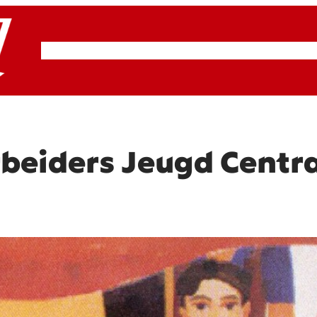
RSP & ROOD
Actueel
Artikelen
Cultuur
rbeiders Jeugd Centr