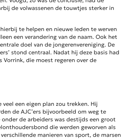
en. Voogd, zo was de conclusie, had de
rbij de volwassenen de touwtjes sterker in
hierbij te helpen en nieuwe leden te werven
lleen een verandering van de naam. Ook het
 centrale doel van de jongerenvereniging. De
gers’ stond centraal. Nadat hij deze basis had
s Vorrink, die moest regeren over de
veel een eigen plan zou trekken. Hij
eerden de AJC’ers bijvoorbeeld om weg te
e onder de arbeiders was destijds een groot
eelonthoudersbond die werden geworven als
verschillende manieren van sport, de marsen