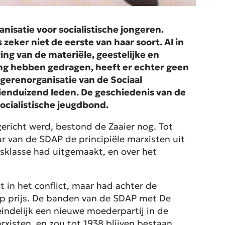
anisatie voor socialistische jongeren.
zeker niet de eerste van haar soort. Al in
ing van de materiële, geestelijke en
ging hebben gedragen, heeft er echter geen
ngerenorganisatie van de Sociaal
ienduizend leden. De geschiedenis van de
ocialistische jeugdbond.
gericht werd, bestond de Zaaier nog. Tot
ur van de SDAP de principiële marxisten uit
rsklasse had uitgemaakt, en over het
nt in het conflict, maar had achter de
op prijs. De banden van de SDAP met De
indelijk een nieuwe moederpartij in de
rxisten, en zou tot 1938 blijven bestaan.