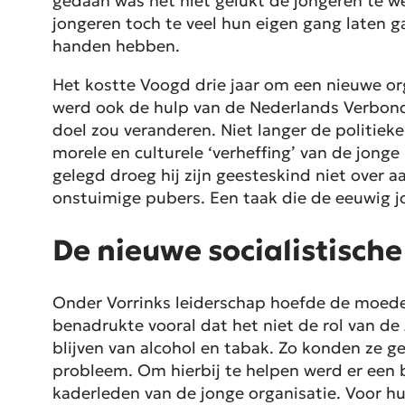
gedaan was het niet gelukt de jongeren te w
jongeren toch te veel hun eigen gang laten 
handen hebben.
Het kostte Voogd drie jaar om een nieuwe or
werd ook de hulp van de Nederlands Verbond 
doel zou veranderen. Niet langer de politieke
morele en culturele ‘verheffing’ van de jonge
gelegd droeg hij zijn geesteskind niet over a
onstuimige pubers. Een taak die de eeuwig jo
De nieuwe socialistische
Onder Vorrinks leiderschap hoefde de moederp
benadrukte vooral dat het niet de rol van de
blijven van alcohol en tabak. Zo konden ze g
probleem. Om hierbij te helpen werd er ee
kaderleden van de jonge organisatie. Voor 