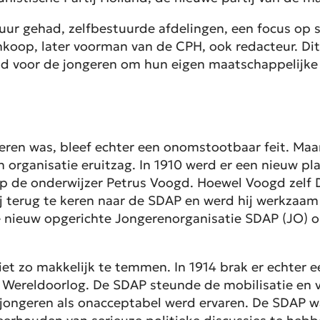
uur gehad, zelfbestuurde afdelingen, een focus op sc
koop, later voorman van de CPH, ook redacteur. Dit 
eid voor de jongeren om hun eigen maatschappelijke
seren was, bleef echter een onomstootbaar feit. Maa
n organisatie eruitzag. In 1910 werd er een nieuw p
p de onderwijzer Petrus Voogd. Hoewel Voogd zelf D
ij terug te keren naar de SDAP en werd hij werkzaa
 nieuw opgerichte Jongerenorganisatie SDAP (JO) o
iet zo makkelijk te temmen. In 1914 brak er echter e
 Wereldoorlog. De SDAP steunde de mobilisatie en 
jongeren als onacceptabel werd ervaren. De SDAP wa