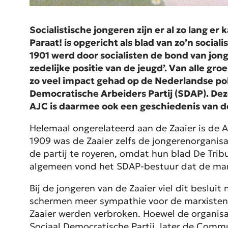
Socialistische jongeren zijn er al zo lang e
Paraat! is opgericht als blad van zo’n socia
1901 werd door socialisten de bond van jong
zedelijke positie van de jeugd’. Van alle g
zo veel impact gehad op de Nederlandse poli
Democratische Arbeiders Partij (SDAP). De
AJC is daarmee ook een geschiedenis van de
Helemaal ongerelateerd aan de Zaaier is de A
1909 was de Zaaier zelfs de jongerenorganisa
de partij te royeren, omdat hun blad De Trib
algemeen vond het SDAP-bestuur dat de mar
Bij de jongeren van de Zaaier viel dit besluit
schermen meer sympathie voor de marxisten. 
Zaaier werden verbroken. Hoewel de organisa
Sociaal Democratische Partij, later de Commun