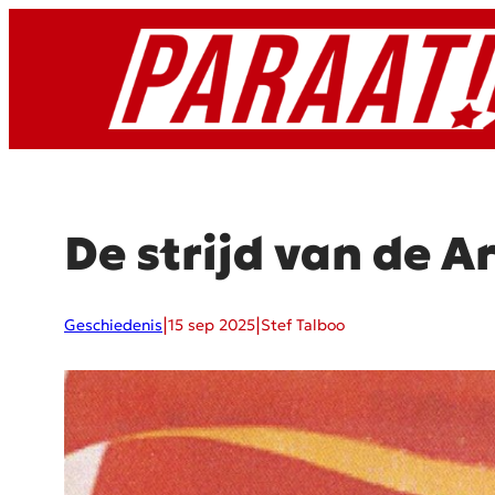
Ga
naar
de
inhoud
De strijd van de A
|
|
Geschiedenis
15 sep 2025
Stef Talboo