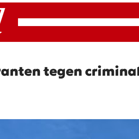
RSP & ROOD
Actueel
Artikelen
Cultuur
nten tegen criminal