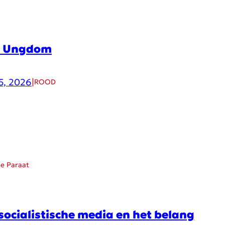
d Ungdom
5, 2026
|
ROOD
ie Paraat
socialistische media en het belang