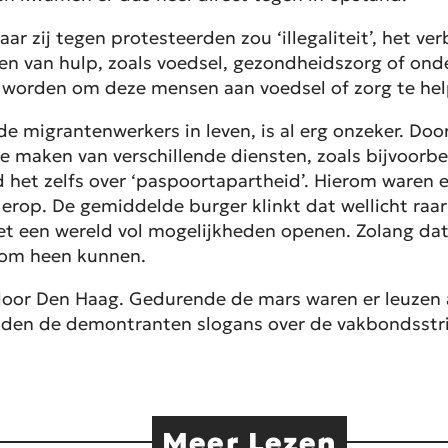
 zij tegen protesteerden zou ‘illegaliteit’, het ve
en van hulp, zoals voedsel, gezondheidszorg of ond
r worden om deze mensen aan voedsel of zorg te hel
rantenwerkers in leven, is al erg onzeker. Doordat 
te maken van verschillende diensten, zoals bijvoorbe
 het zelfs over ‘paspoortapartheid’. Hierom waren e
’ erop. De gemiddelde burger klinkt dat wellicht ra
et een wereld vol mogelijkheden openen. Zolang dat n
 om heen kunnen.
oor Den Haag. Gedurende de mars waren er leuzen als
lden de demontranten slogans over de vakbondsstrijd,
Meer Lezen