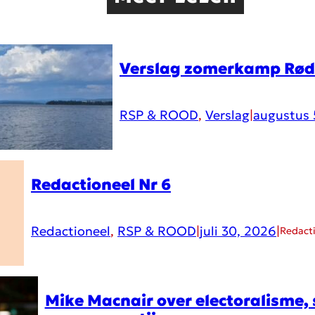
Verslag zomerkamp Rø
RSP & ROOD
, 
Verslag
|
augustus 
Redactioneel Nr 6
Redactioneel
, 
RSP & ROOD
|
juli 30, 2026
|
Redact
Mike Macnair over electoralisme, 