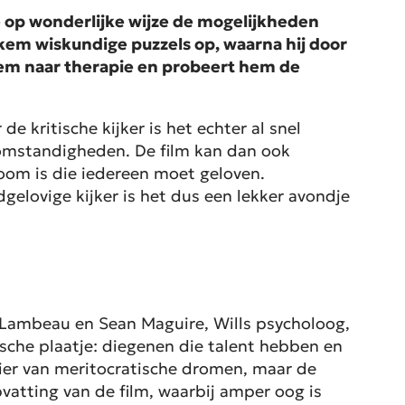
e op wonderlijke wijze de mogelijkheden
ekem wiskundige puzzels op, waarna hij door
 hem naar therapie en probeert hem de
 kritische kijker is het echter al snel
e omstandigheden. De film kan dan ook
room is die iedereen moet geloven.
edgelovige kijker is het dus een lekker avondje
or Lambeau en Sean Maguire, Wills psycholoog,
ische plaatje: diegenen die talent hebben en
uier van meritocratische dromen, maar de
pvatting van de film, waarbij amper oog is