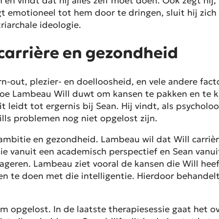
en vindt dat hij alles zelf moet doen. Ook zegt hij
 emotioneel tot hem door te dringen, sluit hij zich
iarchale ideologie.
 carrière en gezondheid
n-out, plezier- en doelloosheid, en vele andere fact
hoe Lambeau Will duwt om kansen te pakken en te ki
t leidt tot ergernis bij Sean. Hij vindt, als psycholo
ills problemen nog niet opgelost zijn.
n ambitie en gezondheid. Lambeau wil dat Will carriè
e vanuit een academisch perspectief en Sean vanuit 
geren. Lambeau ziet vooral de kansen die Will heeft 
 te doen met die intelligentie. Hierdoor behandelt 
ilm opgelost. In de laatste therapiesessie gaat het o