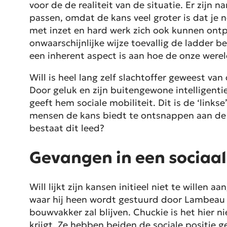
voor de de realiteit van de situatie. Er zijn n
passen, omdat de kans veel groter is dat j
met inzet en hard werk zich ook kunnen ontp
onwaarschijnlijke wijze toevallig de ladder 
een inherent aspect is aan hoe de onze werel
Will is heel lang zelf slachtoffer geweest van
Door geluk en zijn buitengewone intelligenti
geeft hem sociale mobiliteit. Dit is de ‘link
mensen de kans biedt te ontsnappen aan de e
bestaat dit leed?
Gevangen in een sociaal
Will lijkt zijn kansen initieel niet te willen a
waar hij heen wordt gestuurd door Lambeau nie
bouwvakker zal blijven. Chuckie is het hier ni
krijgt. Ze hebben beiden de sociale positie g