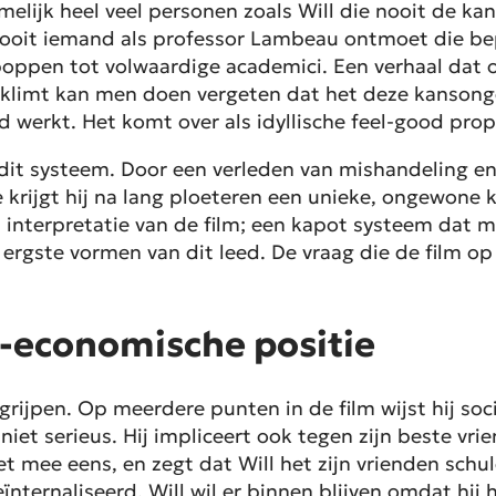
amelijk heel veel personen zoals Will die nooit de kan
e nooit iemand als professor Lambeau ontmoet die b
oppen tot volwaardige academici. Een verhaal dat o
beklimt kan men doen vergeten dat het deze kansonge
d werkt. Het komt over als idyllische feel-good pro
 dit systeem. Door een verleden van mishandeling en p
e krijgt hij na lang ploeteren een unieke, ongewone 
se’ interpretatie van de film; een kapot systeem dat
rgste vormen van dit leed. De vraag die de film op
-economische positie
angrijpen. Op meerdere punten in de film wijst hij soci
t serieus. Hij impliceert ook tegen zijn beste vriend
et mee eens, en zegt dat Will het zijn vrienden schu
eïnternaliseerd. Will wil er binnen blijven omdat hij