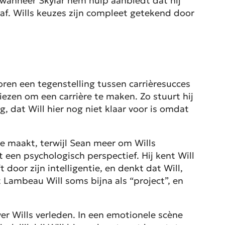
, wanneer Skylar hem hulp aanbiedt dat hij
 af. Wills keuzes zijn compleet getekend door
oren een tegenstelling tussen carrièresucces
ezen om een carrière te maken. Zo stuurt hij
og, dat Will hier nog niet klaar voor is omdat
re maakt, terwijl Sean meer om Wills
een psychologisch perspectief. Hij kent Will
door zijn intelligentie, en denkt dat Will,
Lambeau Will soms bijna als “project”, en
ver Wills verleden. In een emotionele scène