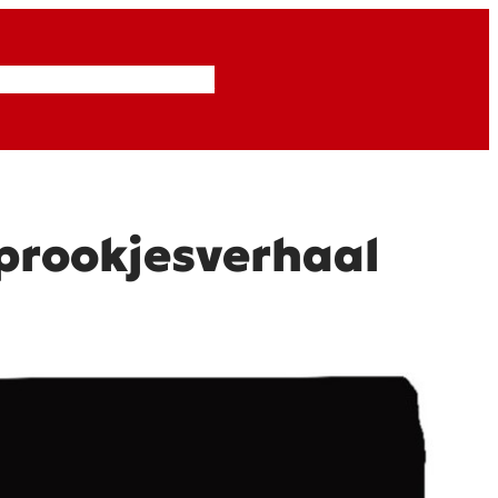
Inzendingen
Abonneren
sprookjesverhaal