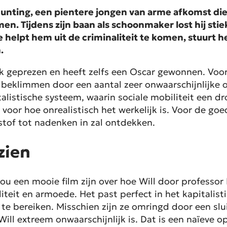
 Hunting, een pientere jongen van arme afkomst di
n. Tijdens zijn baan als schoonmaker lost hij sti
 helpt hem uit de criminaliteit te komen, stuurt
.
 geprezen en heeft zelfs een Oscar gewonnen. Voor de
an beklimmen door een aantal zeer onwaarschijnlijk
listische systeem, waarin sociale mobiliteit een d
n voor hoe onrealistisch het werkelijk is. Voor de go
l stof tot nadenken in zal ontdekken.
zien
t zou een mooie film zijn over hoe Will door profess
iteit en armoede. Het past perfect in het kapitalist
 te bereiken. Misschien zijn ze omringd door een sl
Will extreem onwaarschijnlijk is. Dat is een naïeve o