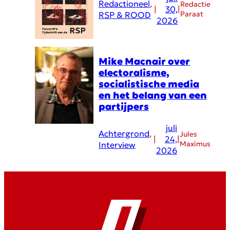
Redactioneel
, 
Redactie
|
30,
|
Paraat
RSP & ROOD
2026
Mike Macnair over
electoralisme,
socialistische media
en het belang van een
partijpers
juli
Achtergrond
, 
Jules
|
24,
|
Maximus
Interview
2026