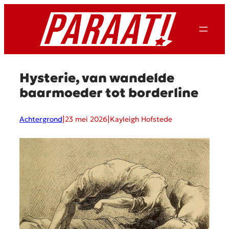
Ga
naar
de
inhoud
Hysterie, van wandelde
baarmoeder tot borderline
|
|
Achtergrond
23 mei 2026
Kayleigh Hofstede