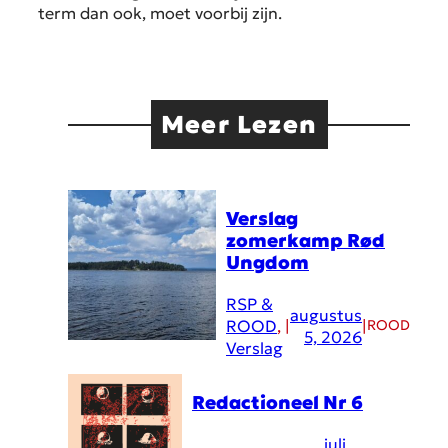
term dan ook, moet voorbij zijn.
Meer Lezen
Verslag
zomerkamp Rød
Ungdom
RSP &
augustus
ROOD
, 
|
|
ROOD
5, 2026
Verslag
Redactioneel Nr 6
juli