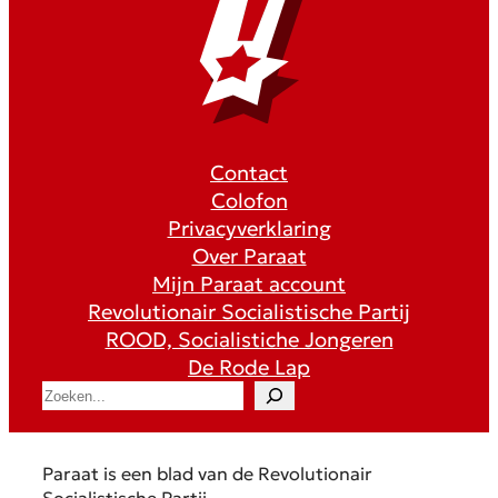
Contact
Colofon
Privacyverklaring
Over Paraat
Mijn Paraat account
Revolutionair Socialistische Partij
ROOD, Socialistiche Jongeren
De Rode Lap
S
e
a
r
Paraat is een blad van de Revolutionair
c