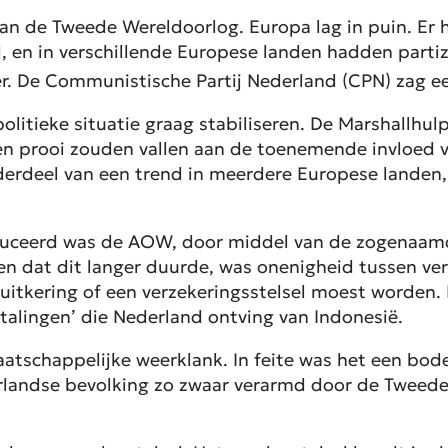
 de Tweede Wereldoorlog. Europa lag in puin. Er h
d, en in verschillende Europese landen hadden part
r. De Communistische Partij Nederland (CPN) zag ee
olitieke situatie graag stabiliseren. De Marshallhu
n prooi zouden vallen aan de toenemende invloed v
deel van een trend in meerdere Europese landen, 
oduceerd was de AOW, door middel van de zogenaamd
 dat dit langer duurde, was onenigheid tussen vers
itkering of een verzekeringsstelsel moest worden. D
lingen’ die Nederland ontving van Indonesië.
tschappelijke weerklank. In feite was het een bod
rlandse bevolking zo zwaar verarmd door de Tweede