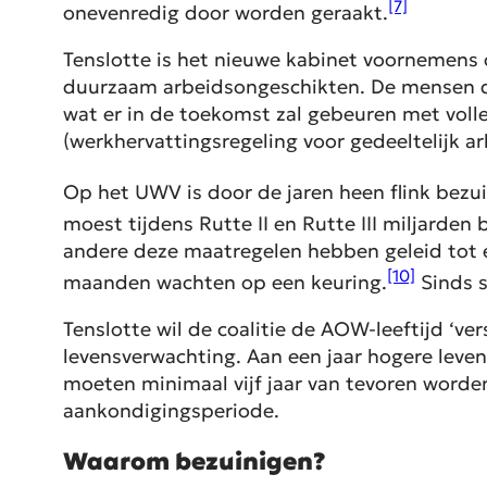
[7]
onevenredig door worden geraakt.
Tenslotte is het nieuwe kabinet voornemens om
duurzaam arbeidsongeschikten. De mensen die
wat er in de toekomst zal gebeuren met voll
(werkhervattingsregeling voor gedeeltelijk
Op het UWV is door de jaren heen flink bezu
moest tijdens Rutte II en Rutte III miljarden
andere deze maatregelen hebben geleid tot e
[10]
maanden wachten op een keuring.
Sinds 
Tenslotte wil de coalitie de AOW-leeftijd ‘v
levensverwachting. Aan een jaar hogere leve
moeten minimaal vijf jaar van tevoren worde
aankondigingsperiode.
Waarom bezuinigen?