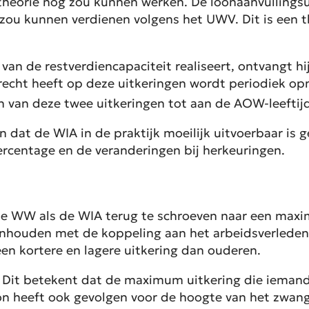
in theorie nog zou kunnen werken. De loonaanvulling
ou kunnen verdienen volgens het UWV. Dit is een t
 de restverdiencapaciteit realiseert, ontvangt hij o
cht heeft op deze uitkeringen wordt periodiek op
n van deze twee uitkeringen tot aan de AOW-leeftij
len dat de WIA in de praktijk moeilijk uitvoerbaar i
rcentage en de veranderingen bij herkeuringen.
de WW als de WIA terug te schroeven naar een maxima
l inhouden met de koppeling aan het arbeidsverleden
een kortere en lagere uitkering dan ouderen.
Dit betekent dat de maximum uitkering die iemand o
on heeft ook gevolgen voor de hoogte van het zwang