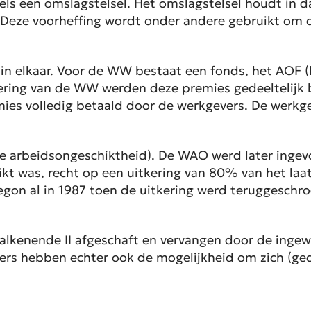
s een omslagstelsel. Het omslagstelsel houdt in da
. Deze voorheffing wordt onder andere gebruikt om
in elkaar. Voor de WW bestaat een fonds, het AOF (
ring van de WW werden deze premies gedeeltelijk b
ies volledig betaald door de werkgevers. De werk
e arbeidsongeschiktheid). De WAO werd later ingev
ikt was, recht op een uitkering van 80% van het laat
 begon al in 1987 toen de uitkering werd teruggesc
Balkenende II afgeschaft en vervangen door de inge
s hebben echter ook de mogelijkheid om zich (gedee