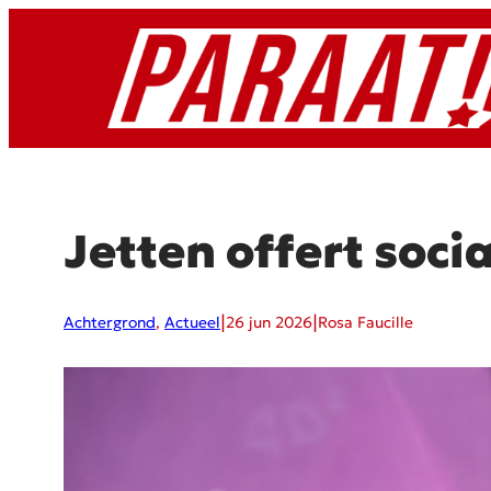
Ga
naar
de
inhoud
Jetten offert soci
|
|
Achtergrond
, 
Actueel
26 jun 2026
Rosa Faucille