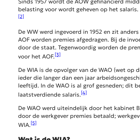
Sinds 1957 wordt de AOW gefinancierd middel
belasting voor wordt geheven op het salaris
[2]
De WW werd ingevoerd in 1952 en zit anders 
AOF worden premies afgedragen. Bij de invoe
door de staat. Tegenwoordig worden de prem
[3]
voor het AOF.
De WIA is de opvolger van de WAO (wet op d
ieder die langer dan een jaar arbeidsongesch
leeftijd. In de WAO is al grof gesneden; dit
[4]
laatstverdiende salaris.
De WAO werd uiteindelijk door het kabinet 
door de werkgever premies betaald; werkgever
[5]
WIA.
Wat is de WIA?