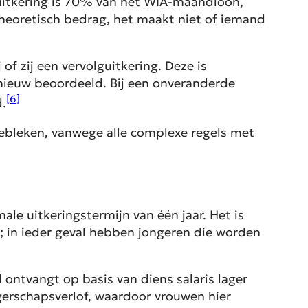
suitkering is 70% van het WIA-maandloon,
heoretisch bedrag, het maakt niet of iemand
f zij een vervolguitkering. Deze is
nieuw beoordeeld. Bij een onveranderde
[6]
d.
s gebleken, vanwege alle complexe regels met
le uitkeringstermijn van één jaar. Het is
; in ieder geval hebben jongeren die worden
ntvangt op basis van diens salaris lager
erschapsverlof, waardoor vrouwen hier