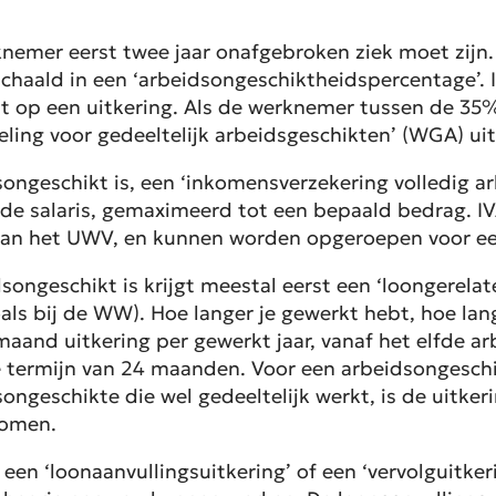
emer eerst twee jaar onafgebroken ziek moet zijn. 
haald in een ‘arbeidsongeschiktheidspercentage’.
t op een uitkering. Als de werknemer tussen de 35
ling voor gedeeltelijk arbeidsgeschikten’ (WGA) uit
eschikt is, een ‘inkomensverzekering volledig arb
de salaris, gemaximeerd tot een bepaald bedrag. IV
aan het UWV, en kunnen worden opgeroepen voor ee
geschikt is krijgt meestal eerst een ‘loongerelate
oals bij de WW). Hoe langer je gewerkt hebt, hoe lan
 maand uitkering per gewerkt jaar, vanaf het elfde a
 termijn van 24 maanden. Voor een arbeidsongeschik
geschikte die wel gedeeltelijk werkt, is de uitker
komen.
een ‘loonaanvullingsuitkering’ of een ‘vervolguitke