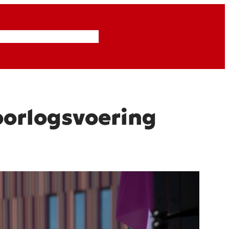
Inzendingen
Abonneren
 oorlogsvoering