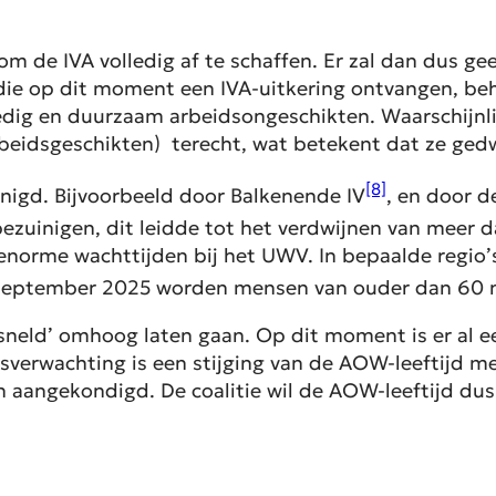
 de IVA volledig af te schaffen. Er zal dan dus gee
 op dit moment een IVA-uitkering ontvangen, behou
edig en duurzaam arbeidsongeschikten. Waarschijnl
 arbeidsgeschikten) terecht, wat betekent dat ze g
[8]
inigd. Bijvoorbeeld door Balkenende IV
, en door 
 bezuinigen, dit leidde tot het verdwijnen van meer d
norme wachttijden bij het UWV. In bepaalde regio’
september 2025 worden mensen van ouder dan 60 ni
ersneld’ omhoog laten gaan. Op dit moment is er al 
nsverwachting is een stijging van de AOW-leeftijd
n aangekondigd. De coalitie wil de AOW-leeftijd du