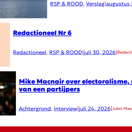
RSP & ROOD
, 
Verslag
|
augustus 
Redactioneel Nr 6
Redactioneel
, 
RSP & ROOD
|
juli 30, 2026
|
Redact
Mike Macnair over electoralisme, 
van een partijpers
Achtergrond
, 
Interview
|
juli 24, 2026
|
Jules Ma