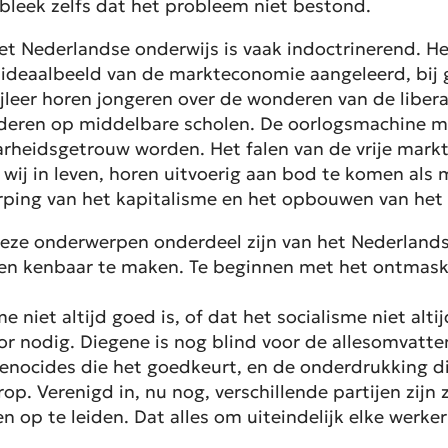
t bleek zelfs dat het probleem niet bestond.
t Nederlandse onderwijs is vaak indoctrinerend. Het
ief ideaalbeeld van de markteconomie aangeleerd, bij
jleer horen jongeren over de wonderen van de libera
kinderen op middelbare scholen. De oorlogsmachine
heidsgetrouw worden. Het falen van de vrije markt
wij in leven, horen uitvoerig aan bod te komen als
rping van het kapitalisme en het opbouwen van het s
ze onderwerpen onderdeel zijn van het Nederlands c
pen kenbaar te maken. Te beginnen met het ontmask
e niet altijd goed is, of dat het socialisme niet alt
r nodig. Diegene is nog blind voor de allesomvatten
genocides die het goedkeurt, en de onderdrukking di
op. Verenigd in, nu nog, verschillende partijen zijn
 op te leiden. Dat alles om uiteindelijk elke werker