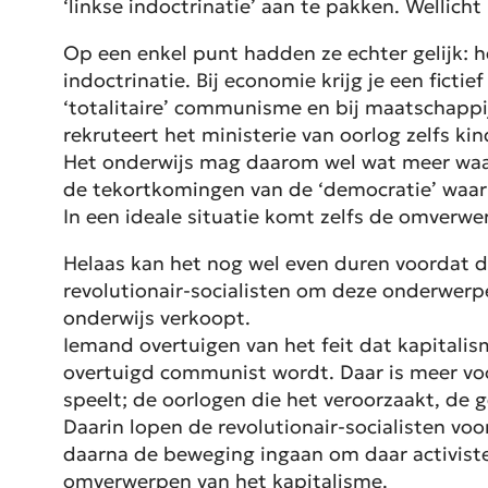
‘linkse indoctrinatie’ aan te pakken. Wellich
Op een enkel punt hadden ze echter gelijk: he
indoctrinatie. Bij economie krijg je een fict
‘totalitaire’ communisme en bij maatschappi
rekruteert het ministerie van oorlog zelfs 
Het onderwijs mag daarom wel wat meer waar
de tekortkomingen van de ‘democratie’ waar 
In een ideale situatie komt zelfs de omverwe
Helaas kan het nog wel even duren voordat de
revolutionair-socialisten om deze onderwer
onderwijs verkoopt.
Iemand overtuigen van het feit dat kapitalism
overtuigd communist wordt. Daar is meer voo
speelt; de oorlogen die het veroorzaakt, de 
Daarin lopen de revolutionair-socialisten voor
daarna de beweging ingaan om daar activisten
omverwerpen van het kapitalisme.