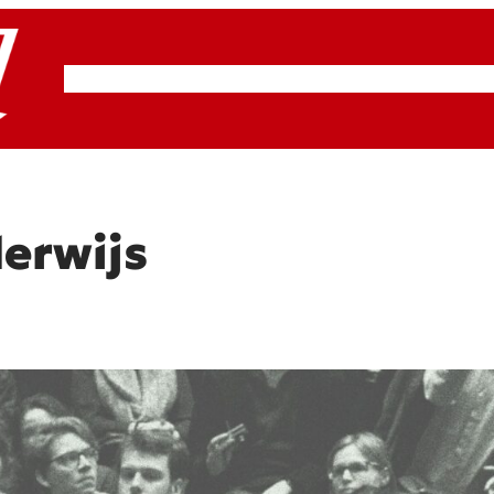
RSP & ROOD
Actueel
Artikelen
Cultuur
erwijs