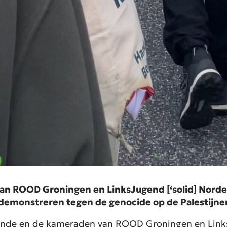
an ROOD Groningen en LinksJugend [‘solid] Norde
monstreren tegen de genocide op de Palestijnen.
gende en de kameraden van ROOD Groningen en Link