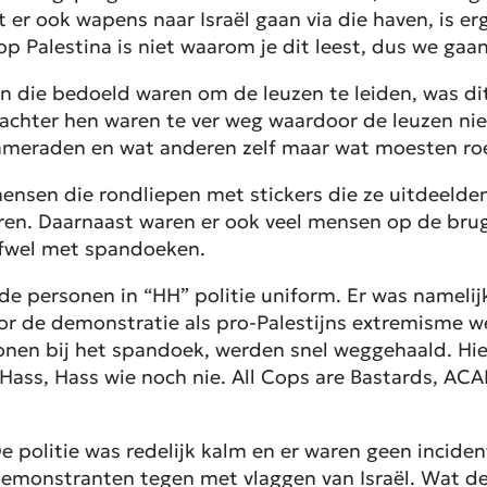
t er ook wapens naar Israël gaan via die haven, is e
 Palestina is niet waarom je dit leest, dus we gaan
n die bedoeld waren om de leuzen te leiden, was d
 achter hen waren te ver weg waardoor de leuzen ni
kameraden en wat anderen zelf maar wat moesten r
nsen die rondliepen met stickers die ze uitdeelden.
ren. Daarnaast waren er ook veel mensen op de brug
ofwel met spandoeken.
de personen in “HH” politie uniform. Er was namelij
oor de demonstratie als pro-Palestijns extremisme w
sonen bij het spandoek, werden snel weggehaald. Hie
Hass, Hass wie noch nie. All Cops are Bastards, ACA
. De politie was redelijk kalm en er waren geen inc
endemonstranten tegen met vlaggen van Israël. Wat