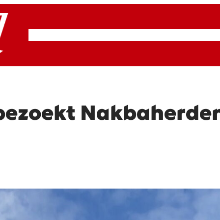
RSP & ROOD
Actueel
Artikelen
Cultuur
ezoekt Nakbaherden