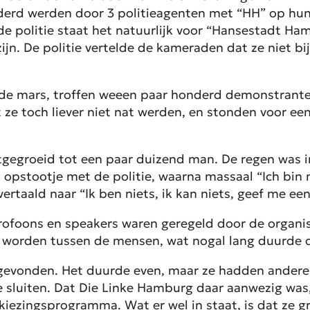
derd werden door 3 politieagenten met “HH” op hun 
j de politie staat het natuurlijk voor “Hansestadt Ha
zijn. De politie vertelde de kameraden dat ze niet b
e mars, troffen weeen paar honderd demonstranten
 ze toch liever niet nat werden, en stonden voor een
gegroeid tot een paar duizend man. De regen was i
 opstootje met de politie, waarna massaal “Ich bin n
ertaald naar “Ik ben niets, ik kan niets, geef me ee
rofoons en speakers waren geregeld door de organisa
 worden tussen de mensen, wat nogal lang duurde om
evonden. Het duurde even, maar ze hadden andere l
 sluiten. Dat Die Linke Hamburg daar aanwezig was, 
erkiezingsprogramma. Wat er wel in staat, is dat ze