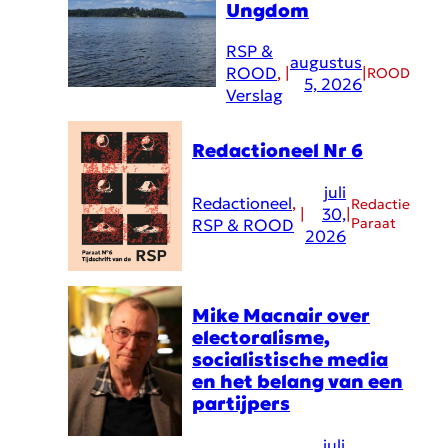
Ungdom
RSP &
augustus
ROOD
, 
|
|
ROOD
5, 2026
Verslag
Redactioneel Nr 6
juli
Redactioneel
, 
Redactie
|
30,
|
Paraat
RSP & ROOD
2026
Mike Macnair over
electoralisme,
socialistische media
en het belang van een
partijpers
juli