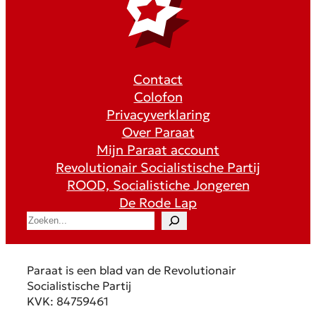
Contact
Colofon
Privacyverklaring
Over Paraat
Mijn Paraat account
Revolutionair Socialistische Partij
ROOD, Socialistiche Jongeren
De Rode Lap
S
e
a
r
Paraat is een blad van de Revolutionair
c
Socialistische Partij
h
KVK: 84759461