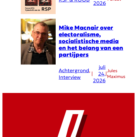
2026
Mike Macnair over
electoralisme,
socialistische media
en het belang van een
partijpers
juli
Achtergrond
, 
Jules
|
24,
|
Maximus
Interview
2026