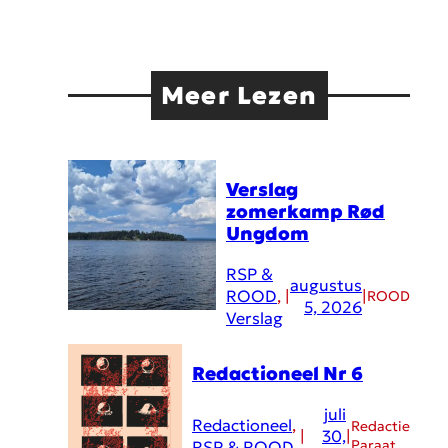
Meer Lezen
Verslag
zomerkamp Rød
Ungdom
RSP &
augustus
ROOD
, 
|
|
ROOD
5, 2026
Verslag
Redactioneel Nr 6
juli
Redactioneel
, 
Redactie
|
30,
|
Paraat
RSP & ROOD