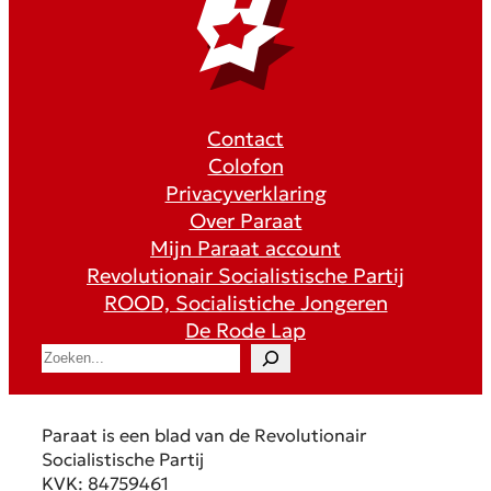
Contact
Colofon
Privacyverklaring
Over Paraat
Mijn Paraat account
Revolutionair Socialistische Partij
ROOD, Socialistiche Jongeren
De Rode Lap
S
e
a
r
Paraat is een blad van de Revolutionair
c
Socialistische Partij
h
KVK: 84759461