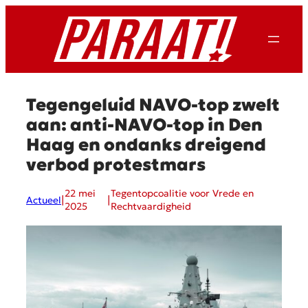
Ga
naar
de
inhoud
Tegengeluid NAVO-top zwelt
aan: anti-NAVO-top in Den
Haag en ondanks dreigend
verbod protestmars
22 mei
Tegentopcoalitie voor Vrede en
|
|
Actueel
2025
Rechtvaardigheid