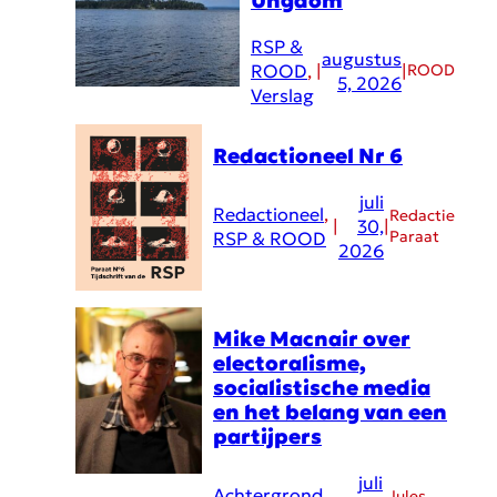
Ungdom
RSP &
augustus
ROOD
, 
|
|
ROOD
5, 2026
Verslag
Redactioneel Nr 6
juli
Redactioneel
, 
Redactie
|
30,
|
Paraat
RSP & ROOD
2026
Mike Macnair over
electoralisme,
socialistische media
en het belang van een
partijpers
juli
Achtergrond
, 
Jules