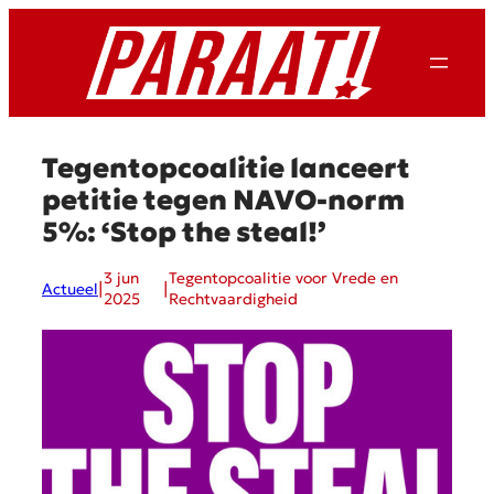
Ga
naar
de
inhoud
Tegentopcoalitie lanceert
petitie tegen NAVO-norm
5%: ‘Stop the steal!’
3 jun
Tegentopcoalitie voor Vrede en
|
|
Actueel
2025
Rechtvaardigheid