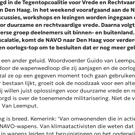
igd in de Tegentopcoalitie voor Vrede en Rechtvaar
 Den Haag. In het weekend voorafgaand aan de NA
scussies, workshops en lezingen worden ingegaan o
oor duurzame en rechtvaardige vrede. Daarna vol
verse groep deelnemers uit binnen- en buitenland.
escalatie, komt de NAVO naar Den Haag voor verde
n oorlogs-top om te besluiten dat er
nog
meer gel
or een ander geluid. Woordvoerder Guido van Leemput 
oor de wapenwedloop die zij aanjagen en de oorlogs
 zal ze op een gegeven moment toch gaan gebruiken
ar bestaan lijkt, groeit ook de noodzaak voor een alt
j willen juist oplossingen voor duurzame vrede en r
gd is over de toenemende militarisering. Niet de ve
s Van Leemput.
ng is breed. Kemerink: ‘Van omwonenden die in acti
AVO-wapens. Van klimaatactivisten die weten dat d
in wapens leiden tot bezuinigingen op het onderwijs