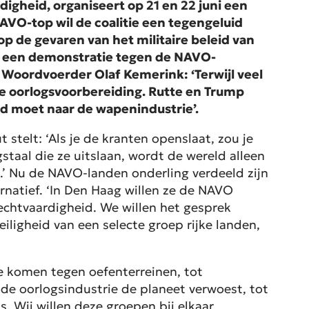
digheid, organiseert op 21 en 22 juni een
VO-top wil de coalitie een tegengeluid
p de gevaren van het militaire beleid van
gt een demonstratie tegen de NAVO-
 Woordvoerder Olaf Kemerink: ‘Terwijl veel
re oorlogsvoorbereiding. Rutte en Trump
d moet naar de wapenindustrie’.
stelt: ‘Als je de kranten openslaat, zou je
taal die ze uitslaan, wordt de wereld alleen
.’ Nu de NAVO-landen onderling verdeeld zijn
ernatief. ‘In Den Haag willen ze de NAVO
echtvaardigheid. We willen het gesprek
iligheid van een selecte groep rijke landen,
e komen tegen oefenterreinen, tot
e oorlogsindustrie de planeet verwoest, tot
. Wij willen deze groepen bij elkaar