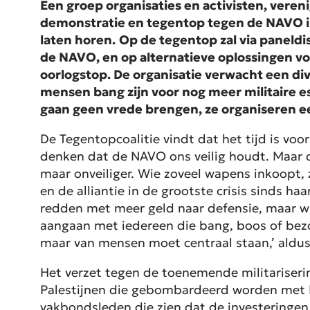
Een groep organisaties en activisten, veren
demonstratie en tegentop tegen de NAVO in
laten horen.
Op de tegentop zal via paneldi
de NAVO, en op alternatieve oplossingen v
oorlogstop. De organisatie verwacht een di
mensen bang zijn voor nog meer militaire 
gaan geen vrede brengen, ze organiseren ee
De Tegentopcoalitie vindt dat het tijd is vo
denken dat de NAVO ons veilig houdt. Maar d
maar onveiliger. Wie zoveel wapens inkoopt,
en de alliantie in de grootste crisis sinds ha
redden met meer geld naar defensie, maar wi
aangaan met iedereen die bang, boos of bezor
maar van mensen moet centraal staan,’ aldu
Het verzet tegen de toenemende militariseri
Palestijnen die gebombardeerd worden met N
vakbondsleden die zien dat de investeringen 