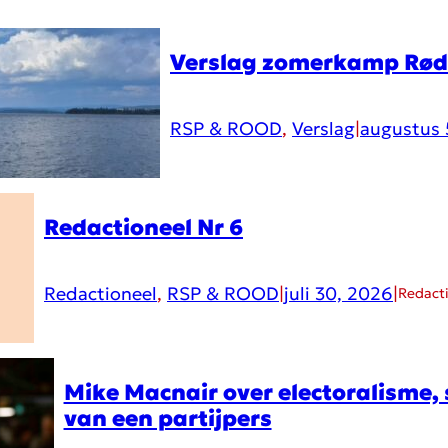
Verslag zomerkamp Rø
RSP & ROOD
, 
Verslag
|
augustus 
Redactioneel Nr 6
Redactioneel
, 
RSP & ROOD
|
juli 30, 2026
|
Redact
Mike Macnair over electoralisme, 
van een partijpers