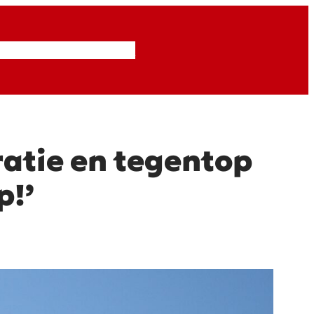
Inzendingen
Abonneren
atie en tegentop
p!’