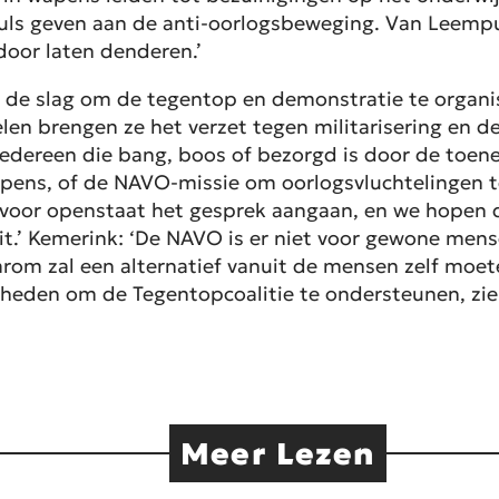
puls geven aan de anti-oorlogsbeweging. Van Leempu
oor laten denderen.’
 de slag om de tegentop en demonstratie te organi
elen brengen ze het verzet tegen militarisering en 
edereen die bang, boos of bezorgd is door de toene
pens, of de NAVO-missie om oorlogsvluchtelingen te
rvoor openstaat het gesprek aangaan, en we hopen d
uit.’ Kemerink: ‘De NAVO is er niet voor gewone men
arom zal een alternatief vanuit de mensen zelf moet
kheden om de Tegentopcoalitie te ondersteunen, zie 
Meer Lezen