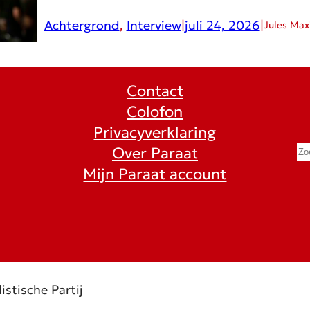
Achtergrond
, 
Interview
|
juli 24, 2026
|
Jules Ma
Contact
Colofon
Privacyverklaring
S
Over Paraat
e
Mijn Paraat account
a
r
c
h
istische Partij