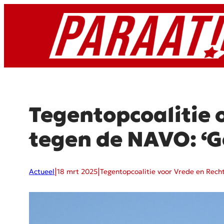
Ga
naar
de
inhoud
Tegentopcoalitie 
tegen de NAVO: ‘G
|
|
Actueel
18 mrt 2025
Tegentopcoalitie voor Vrede en Rech