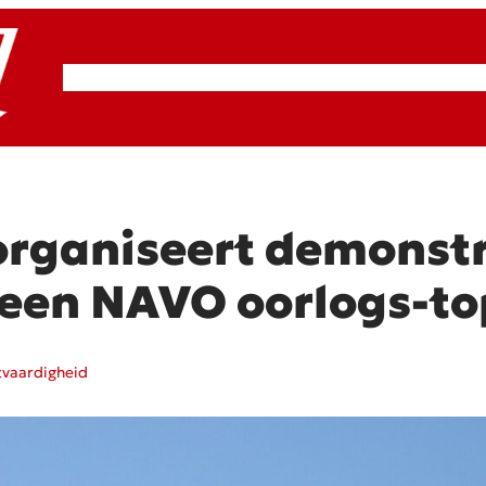
RSP & ROOD
Actueel
Artikelen
Cultuur
organiseert demonstr
een NAVO oorlogs-to
tvaardigheid