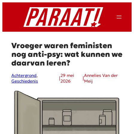
Ga
naar
de
inhoud
Vroeger waren feministen
nog anti-psy: wat kunnen we
daarvan leren?
Achtergrond
, 
29 mei
Annelies Van der
|
|
Geschiedenis
2026
Meij