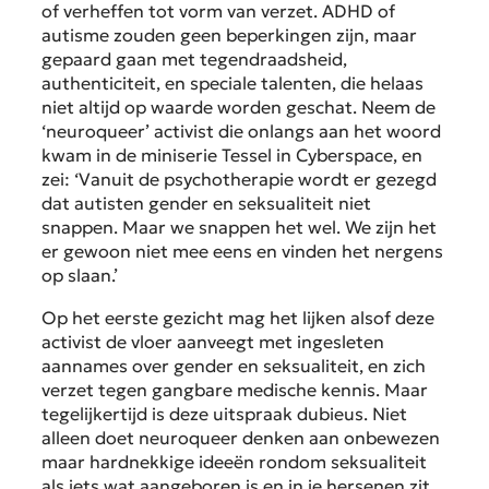
of verheffen tot vorm van verzet. ADHD of
autisme zouden geen beperkingen zijn, maar
gepaard gaan met tegendraadsheid,
authenticiteit, en speciale talenten, die helaas
niet altijd op waarde worden geschat. Neem de
‘neuroqueer’ activist die onlangs aan het woord
kwam in de miniserie Tessel in Cyberspace, en
zei: ‘Vanuit de psychotherapie wordt er gezegd
dat autisten gender en seksualiteit niet
snappen. Maar we snappen het wel. We zijn het
er gewoon niet mee eens en vinden het nergens
op slaan.’
Op het eerste gezicht mag het lijken alsof deze
activist de vloer aanveegt met ingesleten
aannames over gender en seksualiteit, en zich
verzet tegen gangbare medische kennis. Maar
tegelijkertijd is deze uitspraak dubieus. Niet
alleen doet neuroqueer denken aan onbewezen
maar hardnekkige ideeën rondom seksualiteit
als iets wat aangeboren is en in je hersenen zit,