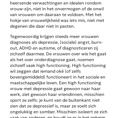
heersende verwachtingen en idealen rondom
vrouw-zijn, niet in het onvermogen of de onwil
van vrouwen om daaraan te voldoen. Met het
hokje van vrouwelijkheid was iets mis, niet met
degenen die daar niet in pasten.
Tegenwoordig krijgen steeds meer vrouwen
diagnoses als depressie, (sociale) angst, burn-
out, ADHD en autisme, of diagnosticeren zij
zichzelf daarmee. De vrouwen over wie het gaat
als het over onderdiagnose gaat, noemen
zichzelf vaak high functioning. High functioning
wil zeggen dat iemand oké (of zelfs
bovengemiddeld) functioneert in het sociale en
maatschappelijke leven. Een high functioning
vrouw met depressie gaat gewoon naar haar
werk, ziet gewoon haar vriendinnen, misschien
sport ze zelfs: je kunt van de buitenkant niet
zien dat ze depressief is, maar ze voelt zich
ongelukkig en somber. Misschien isoleert ze zich
vaak van anderen, en houdt ze er in het geheim