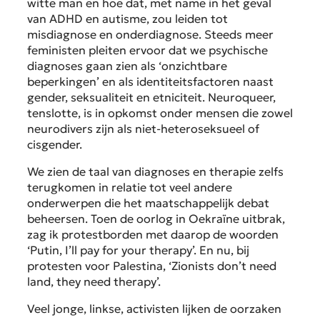
witte man en hoe dat, met name in het geval
van ADHD en autisme, zou leiden tot
misdiagnose en onderdiagnose. Steeds meer
feministen pleiten ervoor dat we psychische
diagnoses gaan zien als ‘onzichtbare
beperkingen’ en als identiteitsfactoren naast
gender, seksualiteit en etniciteit. Neuroqueer,
tenslotte, is in opkomst onder mensen die zowel
neurodivers zijn als niet-heteroseksueel of
cisgender.
We zien de taal van diagnoses en therapie zelfs
terugkomen in relatie tot veel andere
onderwerpen die het maatschappelijk debat
beheersen. Toen de oorlog in Oekraïne uitbrak,
zag ik protestborden met daarop de woorden
‘Putin, I’ll pay for your therapy’. En nu, bij
protesten voor Palestina, ‘Zionists don’t need
land, they need therapy’.
Veel jonge, linkse, activisten lijken de oorzaken