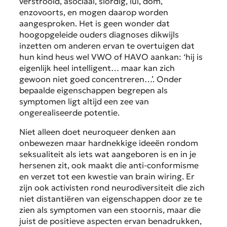
verstrooid, asociaal, slordig, lui, dom,
enzovoorts, en mogen daarop worden
aangesproken. Het is geen wonder dat
hoogopgeleide ouders diagnoses dikwijls
inzetten om anderen ervan te overtuigen dat
hun kind heus wel VWO of HAVO aankan: ‘hij is
eigenlijk heel intelligent… maar kan zich
gewoon niet goed concentreren…’. Onder
bepaalde eigenschappen begrepen als
symptomen ligt altijd een zee van
ongerealiseerde potentie.
Niet alleen doet neuroqueer denken aan
onbewezen maar hardnekkige ideeën rondom
seksualiteit als iets wat aangeboren is en in je
hersenen zit, ook maakt die anti-conformisme
en verzet tot een kwestie van brain wiring. Er
zijn ook activisten rond neurodiversiteit die zich
niet distantiëren van eigenschappen door ze te
zien als symptomen van een stoornis, maar die
juist de positieve aspecten ervan benadrukken,