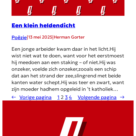
Een klein heldendicht
Poëzie
|
|
13 mei 2025
Herman Gorter
Een jonge arbeider kwam daar in het licht.Hij
wist niet wat te doen, want voor het eerstmoest
hij meedoen aan een staking – of niet.Hij was
onzeker, voelde zich onzeker,zooals een schip
dat aan het strand der zee,slingrend met beide
kanten water schept.Hij was teer en zwart, want
zijn moeder hadhem opgeleid in ’t katholiek…
←
Vorige pagina
1
2
3
4
Volgende pagina
→