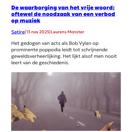
De waarborging van het vrije woord:
oftewel de noodzaak van een verbod
op muziek
Satire
|
|
13 nov 2025
Laurens Monster
Het gedogen van acts als Bob Vylan op
prominente poppodia leidt tot schrijnende
geweldsverheerlijking. Het lijkt alsof men nooit
leert van de geschiedenis.