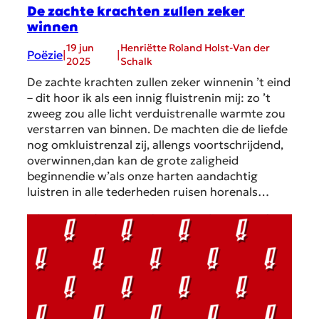
De zachte krachten zullen zeker
winnen
19 jun
Henriëtte Roland Holst-Van der
Poëzie
|
|
2025
Schalk
De zachte krachten zullen zeker winnenin ’t eind
– dit hoor ik als een innig fluistrenin mij: zo ’t
zweeg zou alle licht verduistrenalle warmte zou
verstarren van binnen. De machten die de liefde
nog omkluistrenzal zij, allengs voortschrijdend,
overwinnen,dan kan de grote zaligheid
beginnendie w’als onze harten aandachtig
luistren in alle tederheden ruisen horenals…