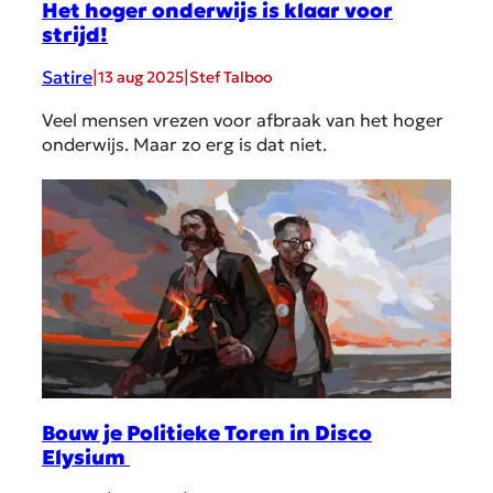
Het hoger onderwijs is klaar voor
strijd!
Satire
|
|
13 aug 2025
Stef Talboo
Veel mensen vrezen voor afbraak van het hoger
onderwijs. Maar zo erg is dat niet.
Bouw je Politieke Toren in Disco
Elysium