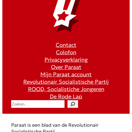
Contact
Colofon
Privacyverklaring
Over Paraat
Mijn Paraat account
Revolutionair Socialistische Partij
ROOD, Socialistiche Jongeren
De Rode Lap
S
e
a
r
Paraat is een blad van de Revolutionair
c
Socialistische Partij