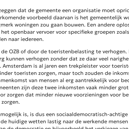
e zeggen dat de gemeente een organisatie moet opr
orkomende voorbeeld daarvan is het gemeentelijk wo
merk woningen zou gaan bouwen. Een andere oplos
ij het openbaar vervoer voor specifieke groepen zoal
en naar iedereen.
 de OZB of door de toeristenbelasting te verhogen
erg kunnen verhogen zonder dat ze daar veel narigh
Amsterdam is al jaren een trekpleister voor toeris
inder toeristen zorgen, maar toch zouden de inkomst
menkomst van mensen al erg aantrekkelijk voor bedri
gemeenten zijn deze twee inkomsten vaak minder gro
or zorgen dat minder nieuwe voorzieningen voor bew
 zorgen.
mogelijk is, is dus een sociaaldemocratisch-achtig
de huidige wetten lastig naar de werkende mensen 
an de democratie en bijvoorbeeld het verkiezen van