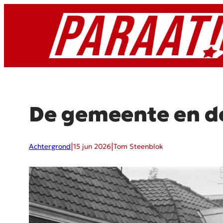
Ga
naar
de
inhoud
De gemeente en de
|
|
Achtergrond
15 jun 2026
Tom Steenblok