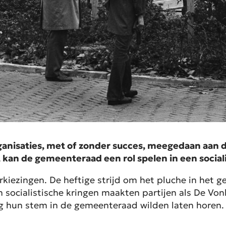
ganisaties, met of zonder succes, meegedaan aan
, kan de gemeenteraad een rol spelen in een socia
ezingen. De heftige strijd om het pluche in het ge
ocialistische kringen maakten partijen als De Vonk, 
ag hun stem in de gemeenteraad wilden laten horen. 