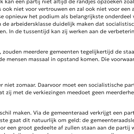
k kan een partij niet altijd de randjes opzoeken zoal
ook niet voor vertrouwen en zal ook niet voor ee
sse opnieuw het podium als belangrijkste onderdeel
n de arbeidersklasse duidelijk maken dat socialistis
en. In de tussentijd kan zij werken aan de verbete
 zouden meerdere gemeenten tegelijkertijd de staa
 mensen massaal in opstand komen. Die voorwaard
iet zomaar. Daarvoor moet een socialistische partij
r dat zij met de verkiezingen meedoet geen meerderhei
rschil maken. Via de gemeenteraad verkrijgt een par
ste gaat dit natuurlijk om geld: de gemeenteraadsled
oor een groot gedeelte af zullen staan aan de partij 