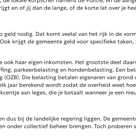
, de lokale korpschef namens de Politie, en de aan
jgt en of jij dan de lange, of de korte lat over je hee
oop geld nodig. Dat komt veelal van het rijk in de 
Ook krijgt de gemeente geld voor specifieke taken, 
te ook haar eigen inkomsten. Het grootste deel daar
effing, parkeerbelasting en hondenbelasting. Een be
ng (OZB). Die belasting betalen eigenaren van gron
elk jaar berekend wordt zodat de overheid weet hoe
kcentje aan leges, die je betaalt wanneer je een n
jven dus bij de landelijke regering liggen. De gemee
ven onder collectief beheer brengen. Toch proberen s