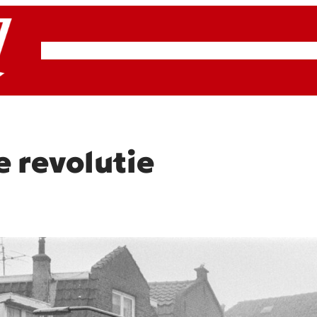
RSP & ROOD
Actueel
Artikelen
Cultuur
 revolutie