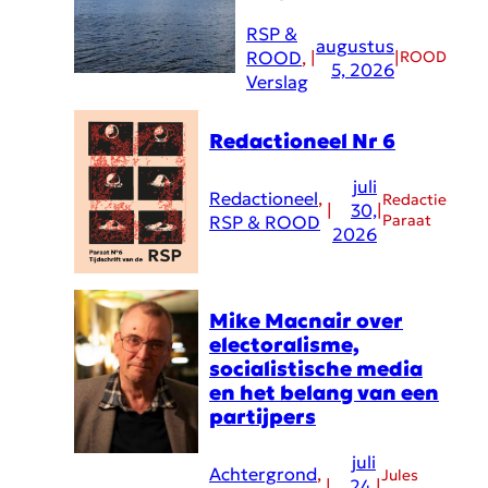
RSP &
augustus
ROOD
, 
|
|
ROOD
5, 2026
Verslag
Redactioneel Nr 6
juli
Redactioneel
, 
Redactie
|
30,
|
Paraat
RSP & ROOD
2026
Mike Macnair over
electoralisme,
socialistische media
en het belang van een
partijpers
juli
Achtergrond
, 
Jules
|
24,
|