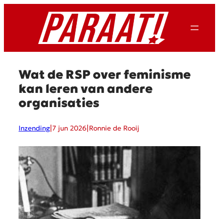
Ga
naar
de
inhoud
Wat de RSP over feminisme
kan leren van andere
organisaties
|
|
Inzending
7 jun 2026
Ronnie de Rooij